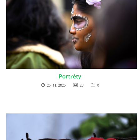
Portréty
25. 11. 2025
28
0