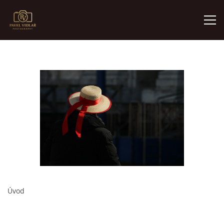
Pavel Vidlař - fotogalerie
ÚVOD
FOTOALBUM
O MNĚ
AKTUALITY
VÝSTAVY
Úvod
KONTAKT