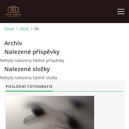
Úvod
2026
06
ÚVOD
Archiv
Nalezené příspěvky
FOTOALBUM
Nebyly nalezeny žádné příspěvky
Nalezené složky
O MNĚ
Nebyly nalezeny žádné složky
POSLEDNÍ FOTOGRAFIE
AKTUALITY
VÝSTAVY
KONTAKT