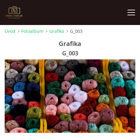
Úvod
Fotoalbum
Grafika
G_003
ÚVOD
Grafika
G_003
FOTOALBUM
O MNĚ
AKTUALITY
VÝSTAVY
KONTAKT