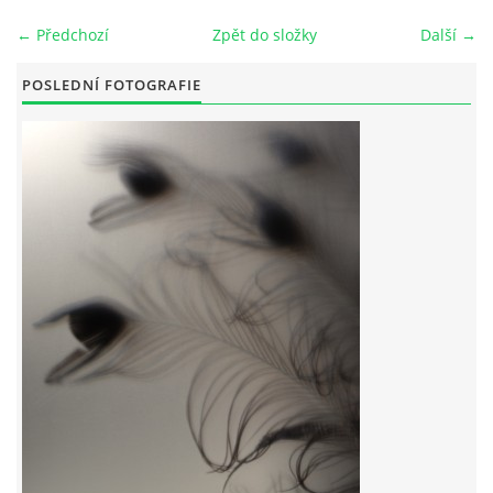
← Předchozí
Zpět do složky
Další →
POSLEDNÍ FOTOGRAFIE
© 2026 eStránky.cz