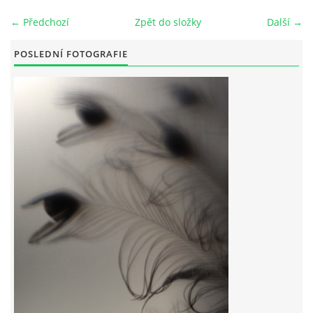
← Předchozí
Zpět do složky
Další →
POSLEDNÍ FOTOGRAFIE
© 2026 eStránky.cz