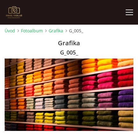
Úvod
Fotoalbum
Grafika
G_005_
ÚVOD
Grafika
G_005_
FOTOALBUM
O MNĚ
AKTUALITY
VÝSTAVY
KONTAKT