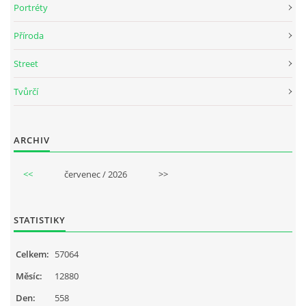
Portréty
Příroda
Street
Tvůrčí
ARCHIV
<<
červenec / 2026
>>
STATISTIKY
Celkem:
57064
Měsíc:
12880
Den:
558