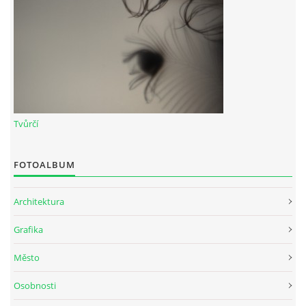
Tvůrčí
FOTOALBUM
Architektura
Grafika
Město
Osobnosti