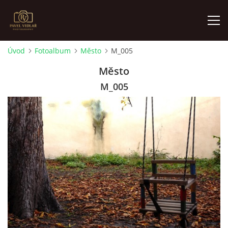
Úvod
Fotoalbum
Město
M_005
ÚVOD
Město
M_005
FOTOALBUM
O MNĚ
AKTUALITY
VÝSTAVY
KONTAKT