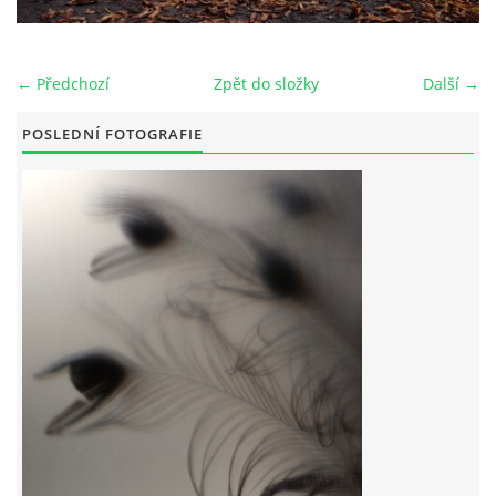
← Předchozí
Zpět do složky
Další →
© 2026 eStránky.cz
POSLEDNÍ FOTOGRAFIE