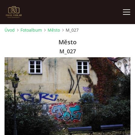
Úvod
Fotoalbum
Město
M_027
ÚVOD
Město
M_027
FOTOALBUM
O MNĚ
AKTUALITY
VÝSTAVY
KONTAKT