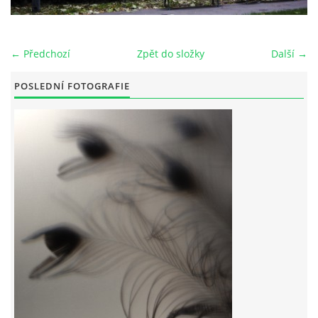
← Předchozí
Zpět do složky
Další →
© 2026 eStránky.cz
POSLEDNÍ FOTOGRAFIE