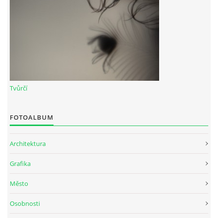
Tvůrčí
FOTOALBUM
Architektura
Grafika
Město
Osobnosti