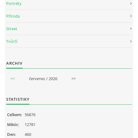
Portréty
Příroda
Street
Tvůrčí
ARCHIV
<<
červenec / 2026
>>
STATISTIKY
Celkem:
56876
Měsíc:
12781
Den:
460