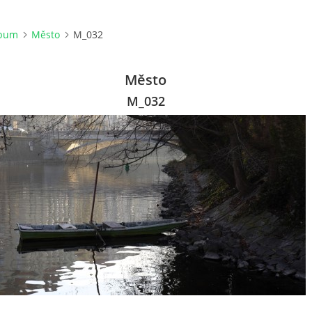
lbum
Město
M_032
Město
M_032