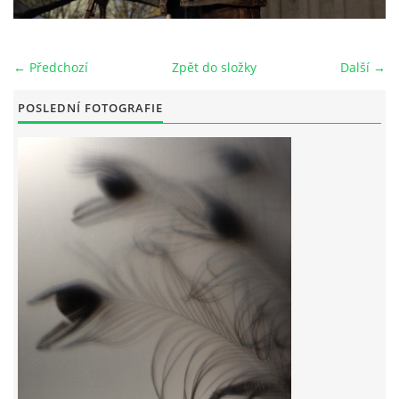
← Předchozí
Zpět do složky
Další →
© 2026 eStránky.cz
POSLEDNÍ FOTOGRAFIE