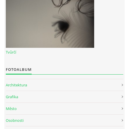
Tvůrčí
FOTOALBUM
Architektura
Grafika
Město
Osobnosti