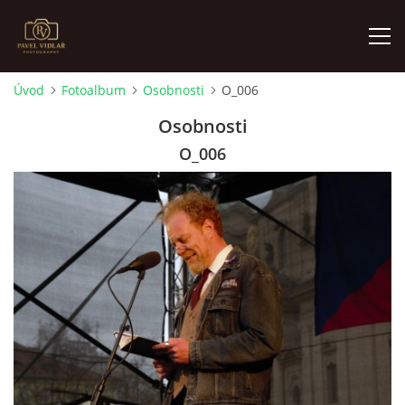
Úvod
Fotoalbum
Osobnosti
O_006
ÚVOD
Osobnosti
O_006
FOTOALBUM
O MNĚ
AKTUALITY
VÝSTAVY
KONTAKT