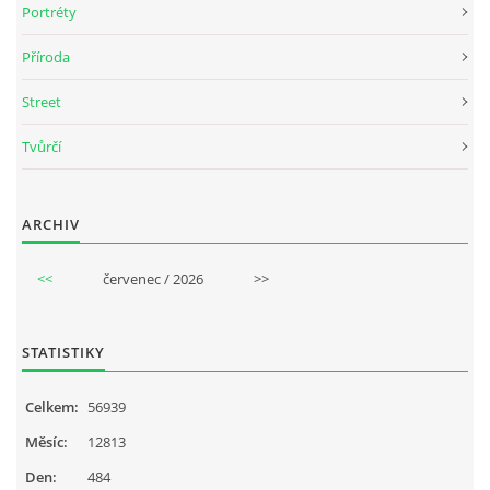
Portréty
Příroda
Street
Tvůrčí
ARCHIV
<<
červenec / 2026
>>
STATISTIKY
Celkem:
56939
Měsíc:
12813
Den:
484