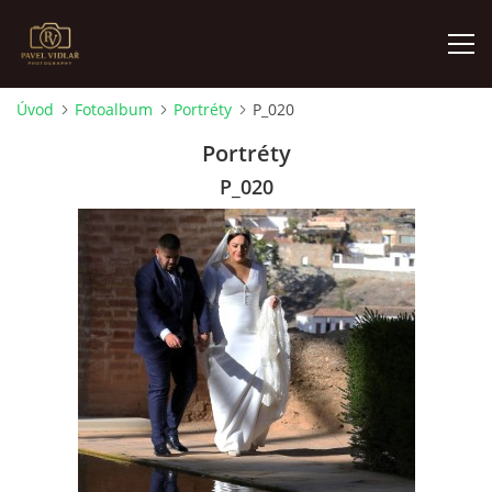
Úvod
Fotoalbum
Portréty
P_020
ÚVOD
Portréty
P_020
FOTOALBUM
O MNĚ
AKTUALITY
VÝSTAVY
KONTAKT