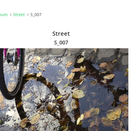
lbum
Street
S_007
Street
S_007