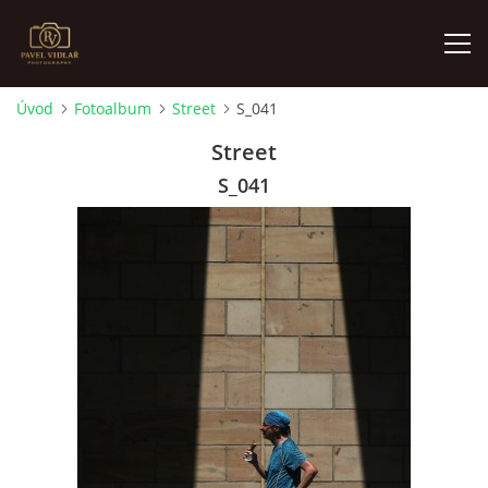
Úvod
Fotoalbum
Street
S_041
ÚVOD
Street
S_041
FOTOALBUM
O MNĚ
AKTUALITY
VÝSTAVY
KONTAKT