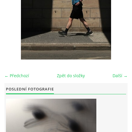
© 2026 eStránky.cz
← Předchozí
Zpět do složky
Další →
POSLEDNÍ FOTOGRAFIE