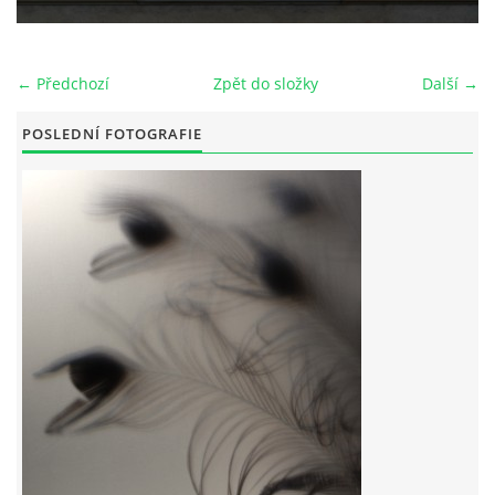
← Předchozí
Zpět do složky
Další →
© 2026 eStránky.cz
POSLEDNÍ FOTOGRAFIE