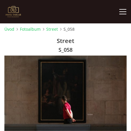
Úvod
Fotoalbum
Street
S_058
ÚVOD
Street
S_058
FOTOALBUM
O MNĚ
AKTUALITY
VÝSTAVY
KONTAKT