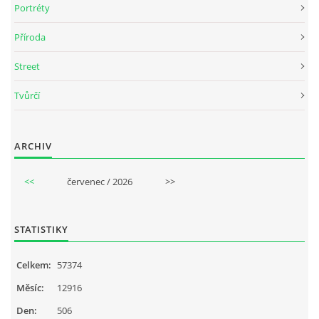
Portréty
Příroda
Street
Tvůrčí
ARCHIV
<<
červenec / 2026
>>
STATISTIKY
Celkem:
57374
Měsíc:
12916
Den:
506