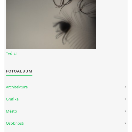
Tvůrčí
FOTOALBUM
Architektura
Grafika
Město
Osobnosti