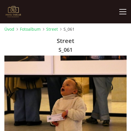
Úvod
Fotoalbum
Street
S_061
ÚVOD
Street
S_061
FOTOALBUM
O MNĚ
AKTUALITY
VÝSTAVY
KONTAKT