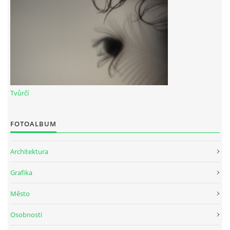
Tvůrčí
FOTOALBUM
Architektura
Grafika
Město
Osobnosti