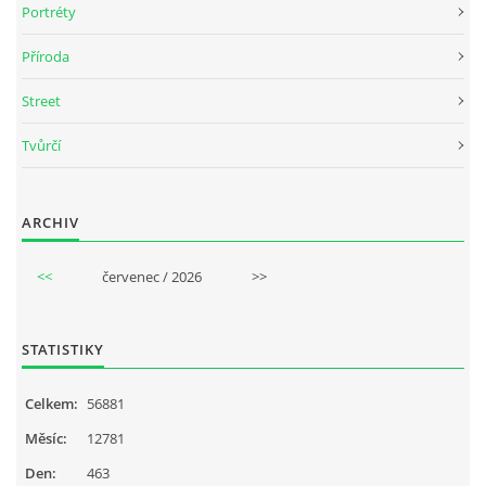
Portréty
Příroda
Street
Tvůrčí
ARCHIV
<<
červenec / 2026
>>
STATISTIKY
Celkem:
56881
Měsíc:
12781
Den:
463