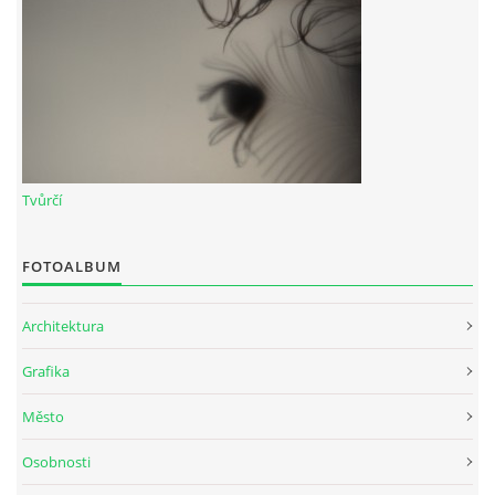
Tvůrčí
FOTOALBUM
Architektura
Grafika
Město
Osobnosti