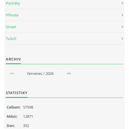
Portréty
Příroda
Street
Tvůrčí
ARCHIV
<<
červenec / 2026
>>
STATISTIKY
Celkem:
57598
Měsíc:
12871
Den:
352