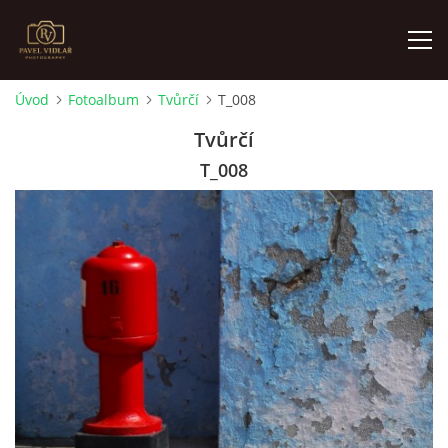
Úvod
Fotoalbum
Tvůrčí
T_008
ÚVOD
Tvůrčí
T_008
FOTOALBUM
O MNĚ
AKTUALITY
VÝSTAVY
KONTAKT