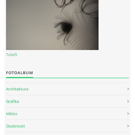
Tvůrčí
FOTOALBUM
Architektura
Grafika
Město
Osobnosti