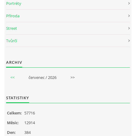
Portréty
Příroda
Street
Tvůrčí
ARCHIV
<<
červenec / 2026
>>
STATISTIKY
Celkem:
57716
Měsíc:
12914
Den:
384