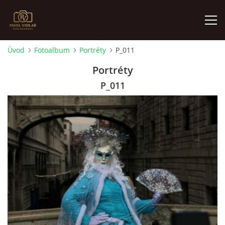
Úvod
Fotoalbum
Portréty
P_011
ÚVOD
Portréty
P_011
FOTOALBUM
O MNĚ
AKTUALITY
VÝSTAVY
KONTAKT