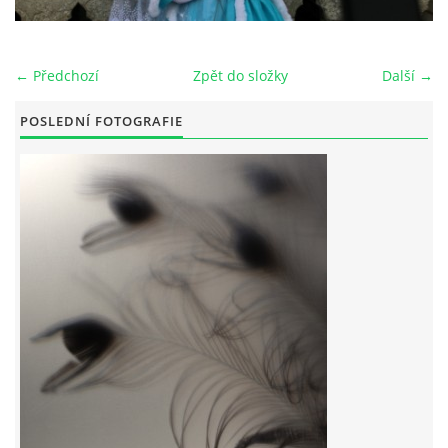
← Předchozí
Zpět do složky
Další →
© 2026 eStránky.cz
POSLEDNÍ FOTOGRAFIE