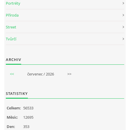
Portréty
Příroda
Street
Tvůrčí
ARCHIV
<<
červenec / 2026
>>
STATISTIKY
Celkem:
56533
Měsíc:
12695
Den:
353