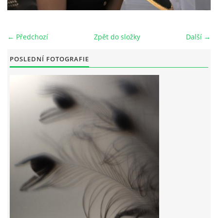
← Předchozí
Zpět do složky
Další →
© 2026 eStránky.cz
POSLEDNÍ FOTOGRAFIE