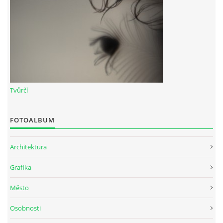
Tvůrčí
FOTOALBUM
Architektura
Grafika
Město
Osobnosti